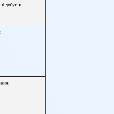
ні добутки.
:
ення: