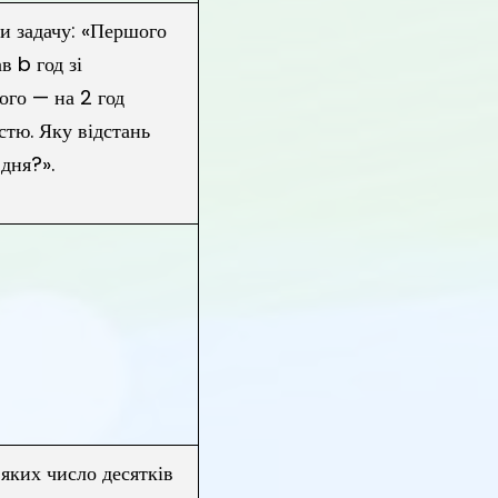
и задачу: «Першого
в b год зі
ого — на 2 год
стю. Яку відстань
 дня?».
яких число десятків