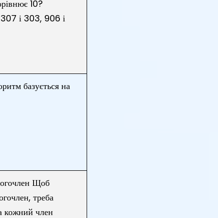
орівнює 10?
, 307 і 303, 906 і
ритм базується на
ногочлен Щоб
гочлен, треба
а кожний член