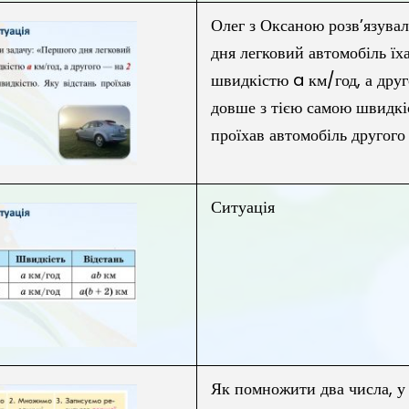
Олег з Оксаною розв’язувал
дня легковий автомобіль їха
швидкістю a км/год, а друг
довше з тією самою швидкі
проїхав автомобіль другого
Ситуація
Як помножити два числа, у 