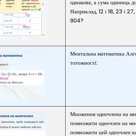
однакове, а сума одиниць д
Наприклад, 12 і 18, 23 і 27
904?
Ментальна математика Алго
тотожності:
Множення одночлена на м
помножити одночлен на мно
помножити цей одночлен н