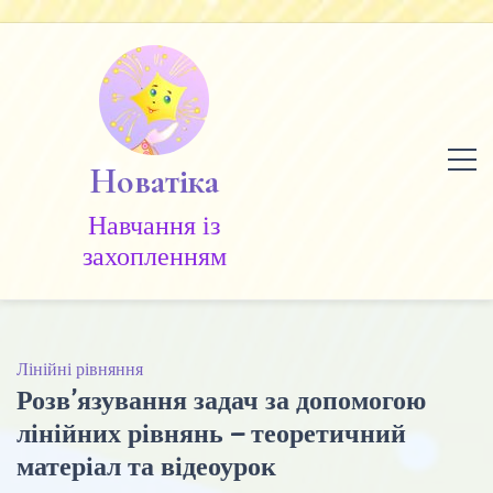
Skip
to
content
Новатіка
Навчання із
захопленням
Лінійні рівняння
Розв’язування задач за допомогою
лінійних рівнянь – теоретичний
матеріал та відеоурок