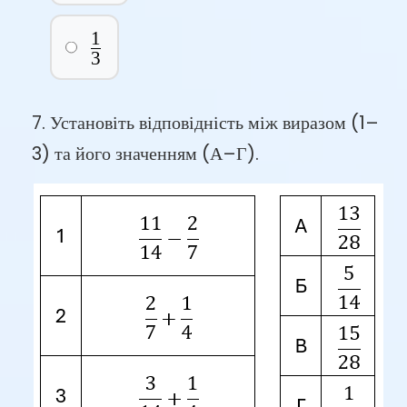
1
\frac{1}
3
{3}
7. Установіть відповідність між виразом (1–
3) та його значенням (А–Г).