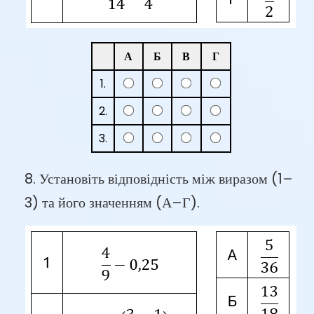
А
Б
В
Г
1.
2.
3.
8. Установіть відповідність між виразом (1–
3) та його значенням (А–Г).