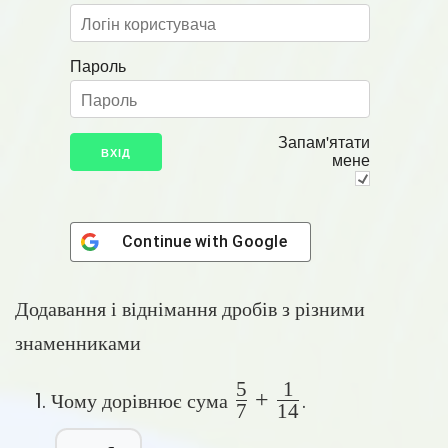
Пароль
Запам'ятати
мене
Continue with
Google
Додавання і віднімання дробів з різними
знаменниками
5
1
\frac{5}
+
1. Чому дорівнює сума
.
7
14
{7} +