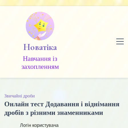
Skip
to
content
Новатіка
Навчання із
захопленням
Звичайні дроби
Онлайн тест Додавання і віднімання
дробів з різними знаменниками
Логін користувача