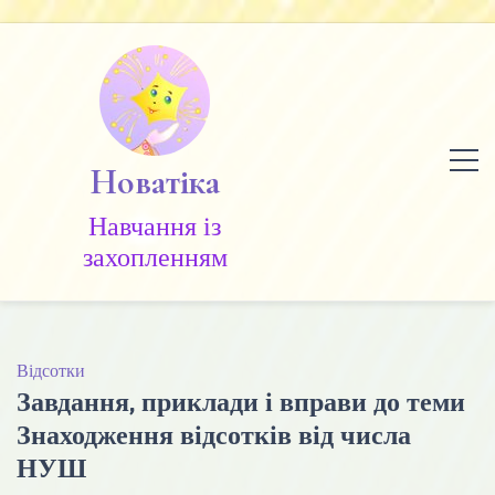
Skip
to
content
Новатіка
Навчання із
захопленням
Відсотки
Завдання, приклади і вправи до теми
Знаходження відсотків від числа
НУШ