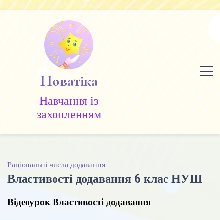
Skip
to
content
Новатіка
Навчання із
захопленням
Раціональні числа додавання
Властивості додавання 6 клас НУШ
Відеоурок Властивості додавання