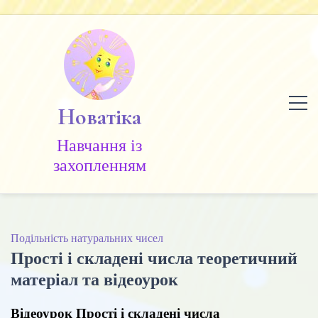
Skip
to
content
Новатіка
Навчання із
захопленням
Подільність натуральних чисел
Прості і складені числа теоретичний
матеріал та відеоурок
Відеоурок Прості і складені числа