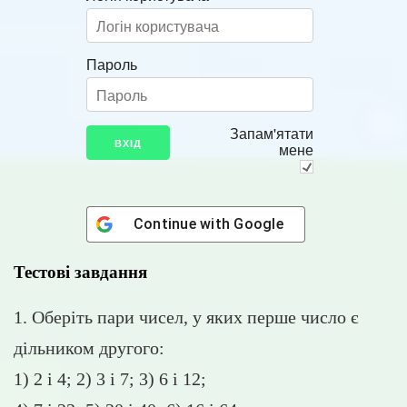
Пароль
Запам'ятати
мене
Continue with
Google
Тестові завдання
1. Оберіть пари чисел, у яких перше число є
дільником другого:
1) 2 і 4; 2) 3 і 7; 3) 6 і 12;