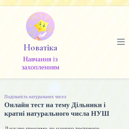
Skip
to
content
Новатіка
Навчання із
захопленням
Подільність натуральних чисел
Онлайн тест на тему Дільники і
кратні натурального числа НУШ
Ласкаво просимо до нашого тестового