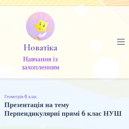
Skip
to
content
Новатіка
Навчання із
захопленням
Геометрія 6 клас
Презентація на тему
Перпендикулярні прямі 6 клас НУШ