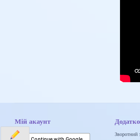
Мій акаунт
Додатко
Зворотний з
Continue with
Google