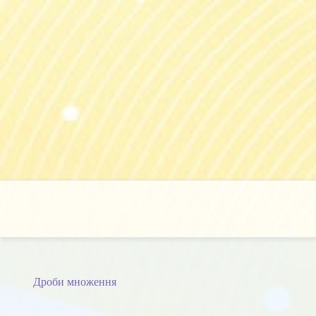
Skip
to
content
Дроби множення