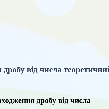
 дробу від числа теоретични
аходження дробу від числа