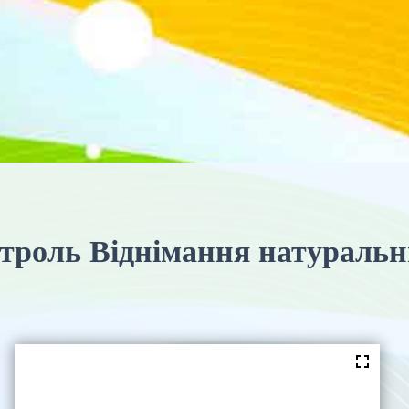
троль Віднімання натуральн