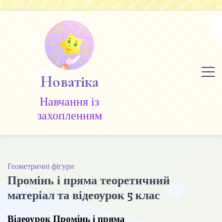
Skip
to
content
Новатіка
Навчання із
захопленням
Геометричні фігури
Промінь і пряма теоретичний
матеріал та відеоурок 5 клас
Відеоурок Промінь і пряма