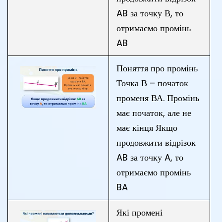
AB за точку В, то
отримаємо промінь
AB
Поняття про промінь
Точка В – початок
променя ВА. Промінь
має початок, але не
має кінця Якщо
продовжити відрізок
AB за точку A, то
отримаємо промінь
BA
Які промені