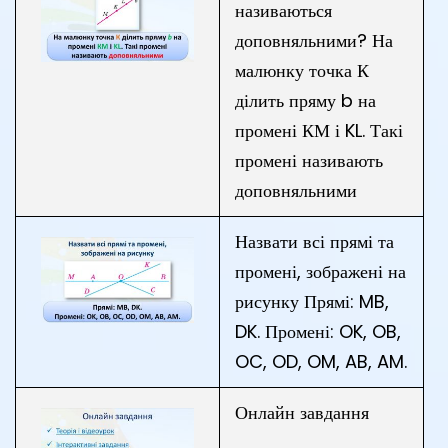
називаються
доповняльними? На
малюнку точка К
ділить пряму b на
промені КМ і KL. Такі
промені називають
доповняльними
Назвати всі прямі та
промені, зображені на
рисунку Прямі: MB,
DK. Промені: OK, OB,
OC, OD, OM, AB, AM.
Онлайн завдання