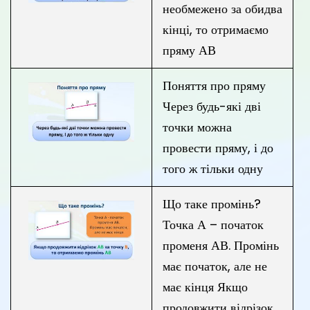
необмежено за обидва
кінці, то отримаємо
пряму АВ
Поняття про пряму
Через будь-які дві
точки можна
провести пряму, і до
того ж тільки одну
Що таке промінь?
Точка А – початок
променя АВ. Промінь
має початок, але не
має кінця Якщо
продовжити відрізок