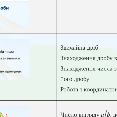
Звичайна дріб
Знаходження дробу в
Знаходження числа з
його дробу
Робота з координат
Число вигляду 𝒂/𝒃, д