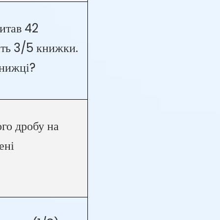
читав 42
ить 3/5 книжки.
книжці?
го дробу на
ені