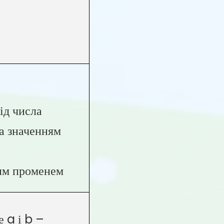
ід числа
а значенням
ним променем
е a і b –