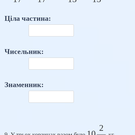
Ціла частина:
Чисельник:
Знаменник:
2
10 \frac{
10
9. У трьох корзинах разом було
кг