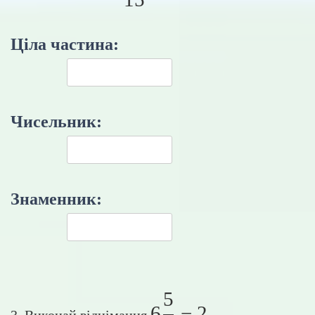
Ціла частина:
Чисельник:
Знаменник:
5
6 \frac{5}{9} - 
6
−
2