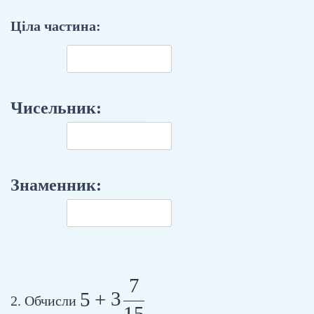
Ціла частина:
Чисельник:
Знаменник:
7
5 + 3 \frac{7}{15}
5
+
3
2. Обчисли
15