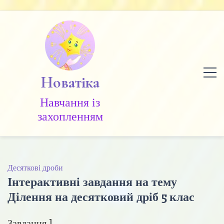
Skip
to
content
Новатіка
Навчання із
захопленням
Десяткові дроби
Інтерактивні завдання на тему
Ділення на десятковий дріб 5 клас
Завдання 1