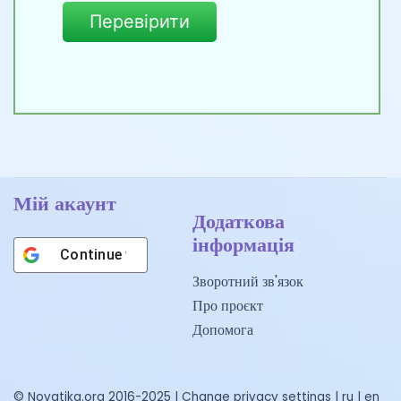
Перевірити
Мій акаунт
Додаткова
інформація
Continue with
Google
Зворотний зв'язок
Про проєкт
Допомога
© Novatika.org 2016-2025 |
Change privacy settings
|
ru
|
en