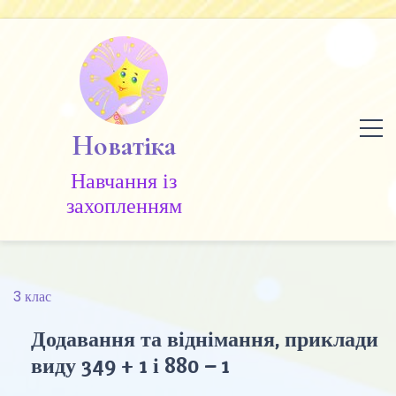
Skip
to
content
Новатіка
Навчання із
захопленням
3 клас
Додавання та віднімання, приклади
виду 349 + 1 і 880 – 1