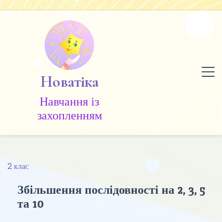
Skip
to
content
Новатіка
Навчання із
захопленням
2 клас
Збільшення послідовності на 2, 3, 5
та 10